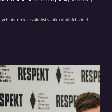
rat do budoucnosti České republiky
nebo
Harry
ých historek ze zákulisí vzniku virálních videí.