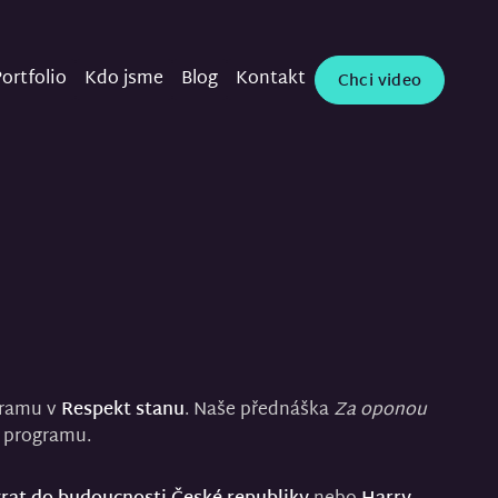
ortfolio
Kdo jsme
Blog
Kontakt
Chci video
ogramu v
Respekt stanu
. Naše přednáška
Za oponou
 programu.