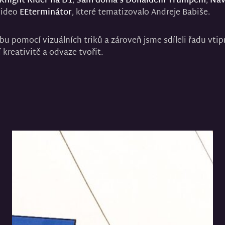
Knight Rider na D1
,
Sám doma s Donaldem Trumpem
,
Náv
video
EEterminátor
, které tematizovalo Andreje Babiše.
u pomocí vizuálních triků a zároveň jsme sdíleli řadu vtipn
 kreativitě a odvaze tvořit.