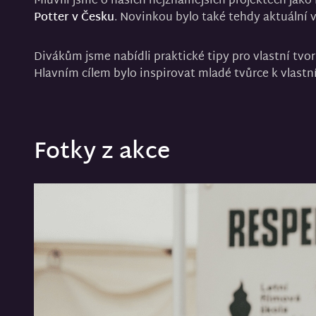
Mluvili jsme o našich nejznámějších projektech jako
Potter v Česku
. Novinkou bylo také tehdy aktuální 
Divákům jsme nabídli praktické tipy pro vlastní tvorb
Hlavním cílem bylo inspirovat mladé tvůrce k vlastní
Fotky z akce