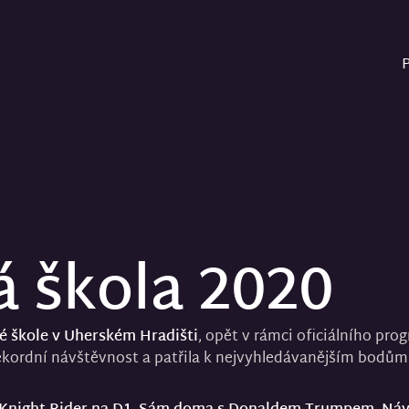
P
á škola 2020
vé škole v Uherském Hradišti
, opět v rámci oficiálního pr
kordní návštěvnost a patřila k nejvyhledávanějším bodům